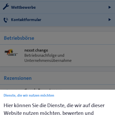
Wettbewerbe
Kontaktformular
Betriebsbörse
nexxt change
Betriebsnachfolge und
Unternehmensübernahme
Rezensionen
Google Bewertungen
Wir freuen uns über Lob und Anregungen.
Dienste, die wir nutzen möchten
Hier können Sie die Dienste, die wir auf dieser
Facebook Bewertungen
Bewerten und folgen Sie uns.
Website nutzen möchten, bewerten und