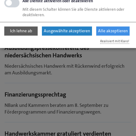
Alle Dienste aktivieren oder deaktivieren
Starthilfe für Erfinder
Mit diesem Schalter können Sie alle Dienste aktivieren oder
Handwerkskammer und IHK bieten Hybrid-
deaktivieren.
Erfindersprechtag am 23. September an.
Ich lehne ab
Ausgewählte akzeptieren
Alle akzeptieren
Realisiert mit Klaro!
Ausbildungspressekonferenz des
niedersächsischen Handwerks
Niedersächsisches Handwerk mit Rückenwind erfolgreich
am Ausbildungsmarkt.
Finanzierungssprechtag
NBank und Kammern beraten am 8. September zu
Förderprogrammen und Finanzierungswegen.
Handwerkskammer gratuliert verdienten