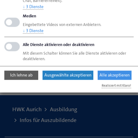
Chat, Barrierefreiheit).
↓
3
Dienste
Überbetriebliche Lehrlingsunterweisung
Medien
Eingebettete Videos von externen Anbietern.
↓
3
Dienste
Auslandspraktika
Alle Dienste aktivieren oder deaktivieren
Mit diesem Schalter können Sie alle Dienste aktivieren oder
deaktivieren.
Seite empfehlen
Ich lehne ab
Ausgewählte akzeptieren
Alle akzeptieren
Seite drucken
Realisiert mit Klaro!
Seite
aktualisiert am 15. Apr. 2026
HWK Aurich
Ausbildung
Infos für Auszubildende