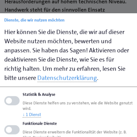
Herausforderungen auf hohem technischen Niveau.
Handwerk steht für den sinnvollen Einsatz
fortschrittlicher Technologien zur zeitgemäßen
Dienste, die wir nutzen möchten
Aufgabenlösung für Umweltschutz,
Hier können Sie die Dienste, die wir auf dieser
Energieeinsparung und hohes Qualitätsniveau in
Website nutzen möchten, bewerten und
allen Bereichen.
anpassen. Sie haben das Sagen! Aktivieren oder
deaktivieren Sie die Dienste, wie Sie es für
richtig halten.
Um mehr zu erfahren, lesen Sie
Ausbildungsberatung
bitte unsere
Datenschutzerklärung
.
Duale Ausbildung
Statistik & Analyse
Diese Dienste helfen uns zu verstehen, wie die Website genutzt
wird.
Teilzeitausbildung
↓
1
Dienst
Funktionale Dienste
Ausbildungsvertrag
Diese Dienste erweitern die Funktionalität der Website (z. B.