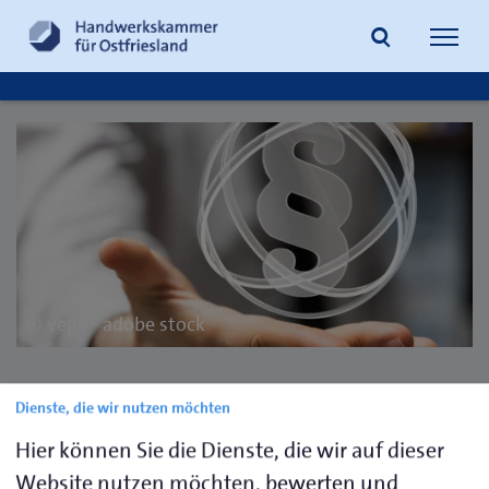
Navig
öffne
Suche
© vege - adobe stock
Rechtsberatung und
Dienste, die wir nutzen möchten
Handwerksrecht
Hier können Sie die Dienste, die wir auf dieser
Website nutzen möchten, bewerten und
Sie benötigen Unterstützung für betriebsbezogene