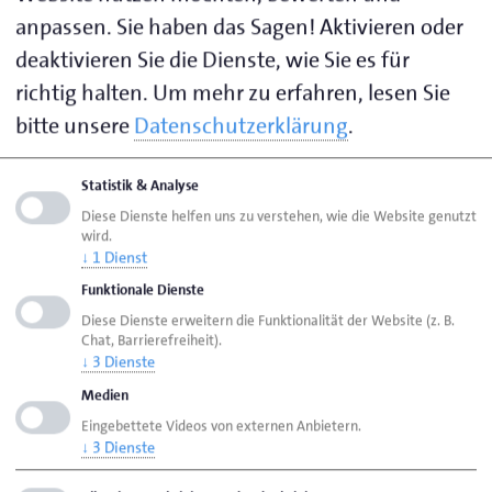
anpassen. Sie haben das Sagen! Aktivieren oder
Rechtsfragen, möchten beispielsweise mehr erfahren
in Bezug auf Vertrags-, Wettbewerbs- oder
deaktivieren Sie die Dienste, wie Sie es für
Handelsrecht? Dann sprechen Sie uns gerne an, wir
richtig halten.
Um mehr zu erfahren, lesen Sie
stehen unseren Mitgliedsunternehmen
bitte unsere
Datenschutzerklärung
.
rechtsberatend zur Seite.
Statistik & Analyse
Diese Dienste helfen uns zu verstehen, wie die Website genutzt
Rechtsberatung
wird.
↓
1
Dienst
Funktionale Dienste
Handwerksrecht
Diese Dienste erweitern die Funktionalität der Website (z. B.
Chat, Barrierefreiheit).
↓
3
Dienste
Datenschutz
Medien
Eingebettete Videos von externen Anbietern.
↓
3
Dienste
Seite empfehlen