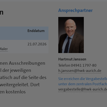
n
Ansprechpartner
el
Enddatum
21.07.2026
Maler
Hartmut Janssen
lnen Ausschreibungen
Telefon 04941 1797-80
el der jeweiligen
h.janssen@hwk-aurich.de
isch auf die Seite des
Sie erreichen die Vergabestel
unter dem zentralen Postfach
eitergeleitet. Dort
vergabestelle@hwk-aurich.d
en kostenlos