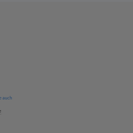
le auch
e