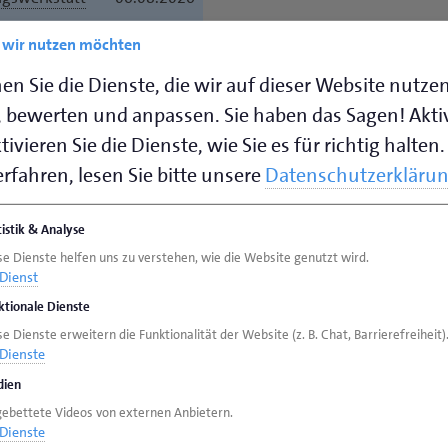
e wir nutzen möchten
e in der
19.08.2026
hweißtechnik
en Sie die Dienste, die wir auf dieser Website nutze
 bewerten und anpassen. Sie haben das Sagen! Akti
ivieren Sie die Dienste, wie Sie es für richtig halten.
rfahren, lesen Sie bitte unsere
Datenschutzerkläru
als
tistik & Analyse
se Dienste helfen uns zu verstehen, wie die Website genutzt wird.
Auftragnehmer/innen
Dienst
ktionale Dienste
rben bzw. ein Angebot
e Dienste erweitern die Funktionalität der Website (z. B. Chat, Barrierefreiheit)
Dienste
ien
nmäßig aufgeteilt
gebettete Videos von externen Anbietern.
er Fachgebiet (Fachlose)
Dienste