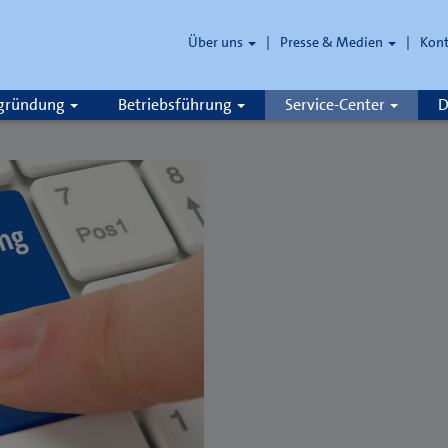
Über uns
Presse & Medien
Kon
zgründung
Betriebsführung
Service-Center
D