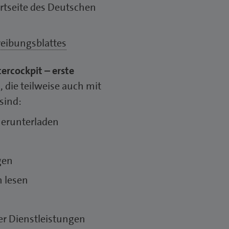
ortseite des Deutschen
eibungsblattes
tercockpit – erste
 die teilweise auch mit
sind:
herunterladen
gen
n lesen
der Dienstleistungen