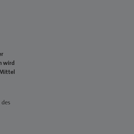
er
h wird
Mittel
 des