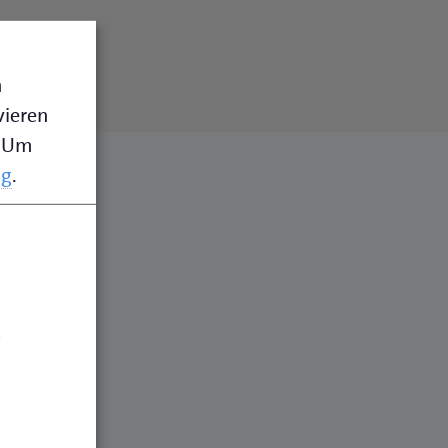
n
vieren
Um
ng
.
.