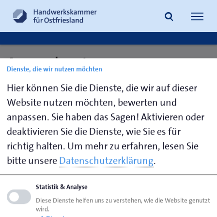
Navig
öffne
Ansprechpartner:
Dienste, die wir nutzen möchten
Suche
Anlagenbuchhaltung
Hier können Sie die Dienste, die wir auf dieser
Website nutzen möchten, bewerten und
anpassen. Sie haben das Sagen! Aktivieren oder
Kromminga,
04941
g.kromminga@hwk-
deaktivieren Sie die Dienste, wie Sie es für
Gaby
1797-81
aurich.de
richtig halten.
Um mehr zu erfahren, lesen Sie
bitte unsere
Datenschutzerklärung
.
Seite empfehlen
Statistik & Analyse
Seite drucken
Diese Dienste helfen uns zu verstehen, wie die Website genutzt
wird.
Seite
aktualisiert am 21. Dez. 2023