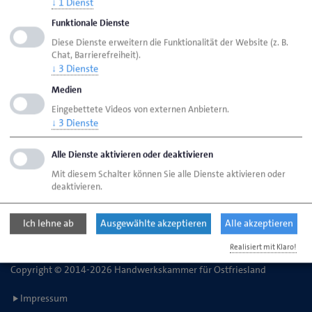
↓
1
Dienst
Funktionale Dienste
HWK Aurich
Ansprechpartner
Bereiche
Diese Dienste erweitern die Funktionalität der Website (z. B.
Chat, Barrierefreiheit).
Anlagenbuchhaltung
↓
3
Dienste
Medien
Eingebettete Videos von externen Anbietern.
Handwerkskammer für Ostfriesland
↓
3
Dienste
Straße des Handwerks 2
26603 Aurich
Alle Dienste aktivieren oder deaktivieren
Mit diesem Schalter können Sie alle Dienste aktivieren oder
deaktivieren.
Telefon: 04941 1797-0
E-Mail:
kontakt@hwk-aurich.de
Ich lehne ab
Ausgewählte akzeptieren
Alle akzeptieren
Realisiert mit Klaro!
Copyright © 2014-2026 Handwerkskammer für Ostfriesland
Impressum