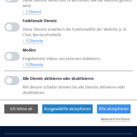
Diese Dienste helfen uns zu verstehen, wie die Website genutzt
wird.
Seite drucken
↓
1
Dienst
Seite
aktualisiert am 28. März 2025
Funktionale Dienste
Diese Dienste erweitern die Funktionalität der Website (z. B.
Chat, Barrierefreiheit).
HWK Aurich
Ansprechpartner
Bereiche
↓
3
Dienste
Corporate Design
Medien
Eingebettete Videos von externen Anbietern.
↓
3
Dienste
Handwerkskammer für Ostfriesland
Straße des Handwerks 2
Alle Dienste aktivieren oder deaktivieren
26603 Aurich
Mit diesem Schalter können Sie alle Dienste aktivieren oder
deaktivieren.
Telefon: 04941 1797-0
Ich lehne ab
Ausgewählte akzeptieren
Alle akzeptieren
E-Mail:
kontakt@hwk-aurich.de
Realisiert mit Klaro!