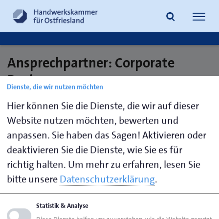
Navig
öffne
Ansprechpartner: Corporate
Suche
Design
Dienste, die wir nutzen möchten
Hier können Sie die Dienste, die wir auf dieser
Website nutzen möchten, bewerten und
Feldmann,
04941 1797-
presse@hwk-
Wiebke
20
aurich.de
anpassen. Sie haben das Sagen! Aktivieren oder
deaktivieren Sie die Dienste, wie Sie es für
Stöppel,
04941 1797-
presse@hwk-
richtig halten.
Um mehr zu erfahren, lesen Sie
Jacqueline
63
aurich.de
bitte unsere
Datenschutzerklärung
.
Statistik & Analyse
Seite empfehlen