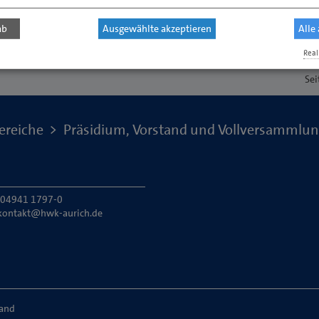
ab
Ausgewählte akzeptieren
Alle
Real
Sei
ereiche
Präsidium, Vorstand und Vollversammlu
: 04941 1797-0
kontakt@hwk-aurich.de
land