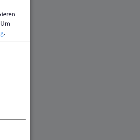
n
vieren
Um
ng
.
.