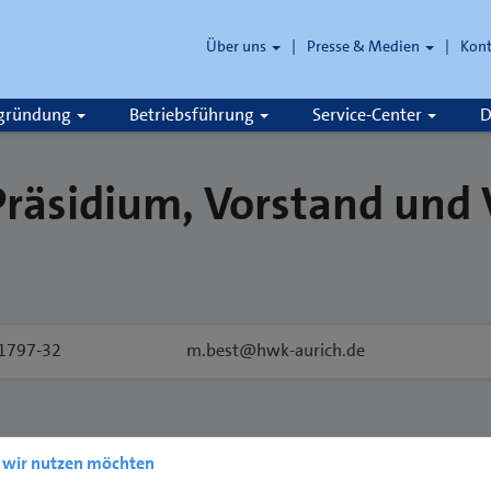
Über uns
Presse & Medien
Kon
zgründung
Betriebsführung
Service-Center
D
Präsidium, Vorstand und
1797-32
m.best@hwk-aurich.de
e wir nutzen möchten