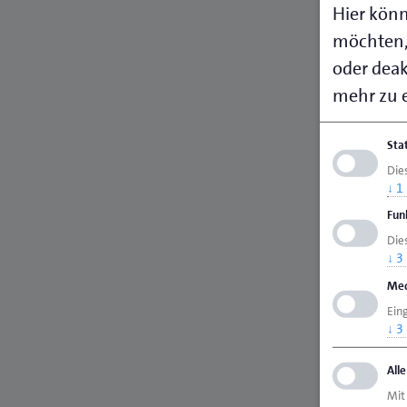
Hier könn
möchten,
oder deakt
mehr zu e
Sta
Die
↓
1
Fun
Dies
↓
3
Med
Ein
↓
3
All
Mit