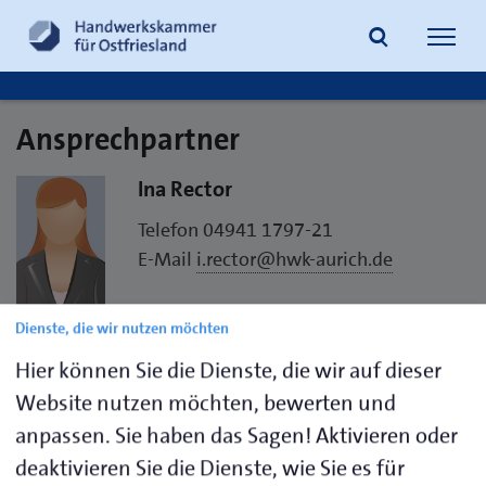
Navig
öffne
Ansprechpartner
Suche
Ina Rector
Telefon 04941 1797-21
E-Mail
i.rector@hwk-aurich.de
Handwerkskammer für Ostfriesland
Dienste, die wir nutzen möchten
Straße des Handwerks 2
Hier können Sie die Dienste, die wir auf dieser
26603 Aurich
Website nutzen möchten, bewerten und
anpassen. Sie haben das Sagen! Aktivieren oder
Visitenkarte speichern (.vcf)
deaktivieren Sie die Dienste, wie Sie es für