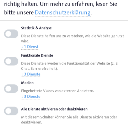
richtig halten.
Um mehr zu erfahren, lesen Sie
Ihre Ansprechpartnerin zu folgenden Themen:
bitte unsere
Datenschutzerklärung
.
Abschlussprüfungswesen
Berufsbildungsausschuss
Statistik & Analyse
Diese Dienste helfen uns zu verstehen, wie die Website genutzt
Gesellenprüfungswesen
wird.
Umschulungsprüfungswesen
↓
1
Dienst
Funktionale Dienste
Diese Dienste erweitern die Funktionalität der Website (z. B.
Chat, Barrierefreiheit).
Seite empfehlen
↓
3
Dienste
Seite drucken
Medien
Seite
aktualisiert am 12. Juni 2026
Eingebettete Videos von externen Anbietern.
↓
3
Dienste
HWK Aurich
Ansprechpartner
Personen
Alle Dienste aktivieren oder deaktivieren
Mit diesem Schalter können Sie alle Dienste aktivieren oder
Rector, Ina
deaktivieren.