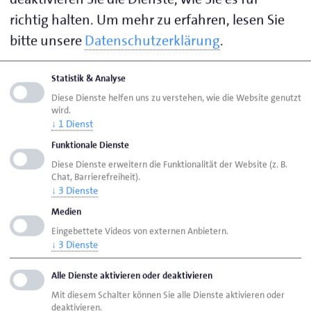
richtig halten.
Um mehr zu erfahren, lesen Sie
Allgemeines
bitte unsere
Datenschutzerklärung
.
ÜLU-Kurse
Statistik & Analyse
Diese Dienste helfen uns zu verstehen, wie die Website genutzt
Lehrwerksmeister
wird.
↓
1
Dienst
Funktionale Dienste
Diese Dienste erweitern die Funktionalität der Website (z. B.
Seite empfehlen
Chat, Barrierefreiheit).
Seite drucken
↓
3
Dienste
Medien
Seite
aktualisiert am 05. März 2025
Eingebettete Videos von externen Anbietern.
↓
3
Dienste
HWK Aurich
Ausbildung
Alle Dienste aktivieren oder deaktivieren
Überbetriebliche Lehrlingsunterweisung
Mit diesem Schalter können Sie alle Dienste aktivieren oder
Feinwerkmechaniker/in – SW Werkzeugbau
deaktivieren.