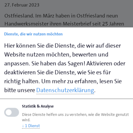
27. Februar 2023
Ostfriesland.
Im März haben in Ostfriesland neun
Handwerksmeister ihren Meisterbrief seit 25 Jahren
und länger. Und auch fünf Betriebe feiern ihr
Dienste, die wir nutzen möchten
Betriebsjubiläum. Die Handwerkskammer für
Hier können Sie die Dienste, die wir auf dieser
Ostfriesland gratuliert zusammen mit den
Website nutzen möchten, bewerten und
zuständigen Kreishandwerkerschaften folgenden
anpassen. Sie haben das Sagen! Aktivieren oder
Jubilaren:
deaktivieren Sie die Dienste, wie Sie es für
25 Jahre Meister
richtig halten.
Um mehr zu erfahren, lesen Sie
Maurermeister Frank Janssen in Westoverledingen (2.
bitte unsere
Datenschutzerklärung
.
März)
Maurermeister Eko Neeland in Südbrookmerland (2.
Statistik & Analyse
März)
Diese Dienste helfen uns zu verstehen, wie die Website genutzt
Maurermeister Dietmar Meyer in Großefehn (2. März)
wird.
↓
1
Dienst
Kraftfahrzeugmechanikermeister Christian