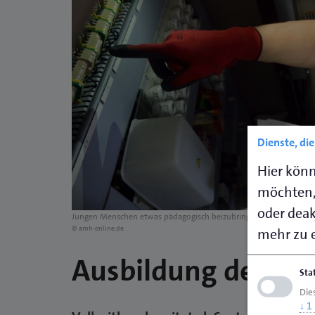
Dienste, di
Hier könn
möchten,
oder deakt
Jungen Menschen etwas pädagogisch beizubringen, will gelernt se
© amh-online.de
mehr zu e
Ausbildung der Aus
Sta
Die
↓
1