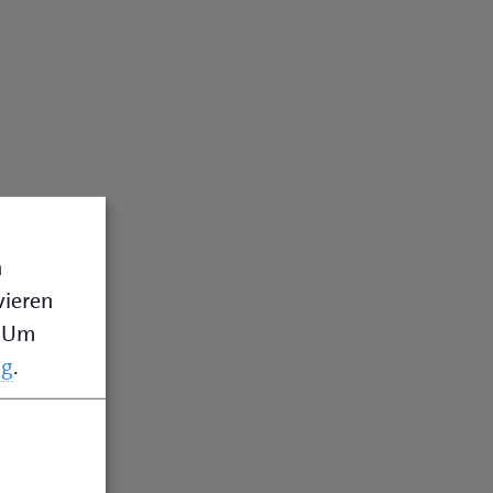
n
vieren
Um
ng
.