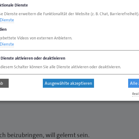
Ausbildereignungsprüfung vor.
ktionale Dienste
e Dienste erweitern die Funktionalität der Website (z. B. Chat, Barrierefreiheit)
Dienste
endliche ausbilden möchte, sollte zu seinem
ien
beitspädagogische Kenntnisse erwerben. Die
gebettete Videos von externen Anbietern.
ittelt diese: Am Montag, 2. September,
Dienste
ch, Straße des Handwerks 2, ein zweiwöchiger
e Dienste aktivieren oder deaktivieren
reignungsprüfung (AdA). Dieser Lehrgang
 diesem Schalter können Sie alle Dienste aktivieren oder deaktivieren.
st ein Berufsabschluss oder eine gleichwertige
ndwerklichen Bereich. Informationen und
ab
Ausgewählte akzeptieren
Alle
1 1797 -36, E-Mail
i.hagen@hwk-aurich.de
Real
 beizubringen, will gelernt sein.