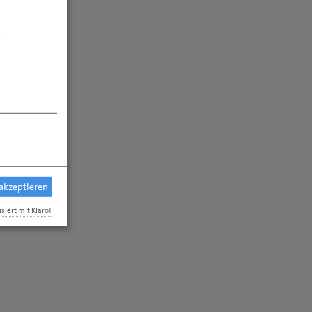
.
 akzeptieren
isiert mit Klaro!