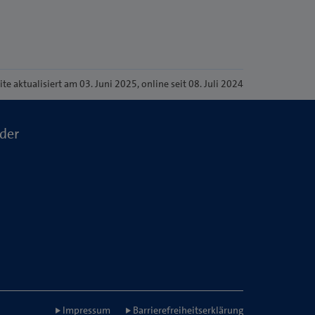
ite
aktualisiert am 03. Juni 2025
, online seit 08. Juli 2024
der
Impressum
Barrierefreiheitserklärung