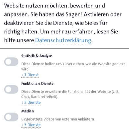
finden in der Politik. Gehör für die riesigen
Website nutzen möchten, bewerten und
Herausforderungen und die damit verbundenen
anpassen. Sie haben das Sagen! Aktivieren oder
Ängste der Menschen“, so der
deaktivieren Sie die Dienste, wie Sie es für
Bundestagsabgeordnete. Als Ampelkoalition wolle
richtig halten.
Um mehr zu erfahren, lesen Sie
man die Zukunftsfragen offensiv angehen und ein
bitte unsere
Datenschutzerklärung
.
Gesetzespaket auch für einen zukunftsfähigen
Mittelstand schnüren. Dementsprechend werde er bei
Statistik & Analyse
der Übergabe der Postkarten in Berlin noch einmal
Diese Dienste helfen uns zu verstehen, wie die Website genutzt
gezielt auf die Probleme dieser Wirtschaftszweige
wird.
aufmerksam machen.
↓
1
Dienst
Funktionale Dienste
Da sich die Probleme des Handwerks aber nicht nur
Diese Dienste erweitern die Funktionalität der Website (z. B.
Chat, Barrierefreiheit).
auf Bundes-, sondern auch auf regionaler Ebene
↓
3
Dienste
bemerkbar machen, luden die Vertreter der Initiative
Medien
in einer nächsten Runde Sven Lübbers, Bürgermeister
Eingebettete Videos von externen Anbietern.
der Stadt Wiesmoor und Erwin Adams, Bürgermeister
↓
3
Dienste