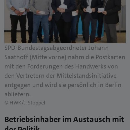
SPD-Bundestagsabgeordneter Johann
Saathoff (Mitte vorne) nahm die Postkarten
mit den Forderungen des Handwerks von
den Vertretern der Mittelstandsinitiative
entgegen und wird sie persönlich in Berlin
abliefern.
© HWK/J. Stöppel
Betriebsinhaber im Austausch mit
der Politik