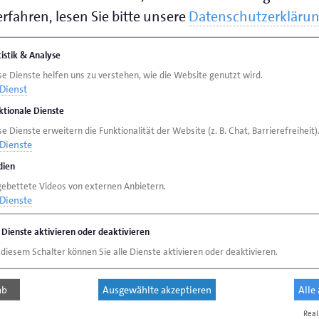
 Agentur für Arbeit Emden-Leer, dem
rfahren, lesen Sie bitte unsere
Datenschutzerkläru
sstelle Frauen und Beruf des Landkreises
tistik & Analyse
se Dienste helfen uns zu verstehen, wie die Website genutzt wird.
r eine Ausbildung, Umschulung, Weiterbildung
Dienst
. Egal, ob sie erwerbslos sind, den
ktionale Dienste
liche Veränderung wünschen – die
e Dienste erweitern die Funktionalität der Website (z. B. Chat, Barrierefreiheit)
Dienste
mationen, auch zur besseren Vereinbarkeit
ien
gebettete Videos von externen Anbietern.
Dienste
taltung
„MINT – Berufe mit Zukunft“ am
bei dreht sich alles um die sogenannten
e Dienste aktivieren oder deaktivieren
Naturwissenschaft und Technik). Denn egal ob
 diesem Schalter können Sie alle Dienste aktivieren oder deaktivieren.
eitung – über 170 MINT-Berufe können in
ab
Ausgewählte akzeptieren
Alle
chule erlernt werden. Viele davon sind in der
Real