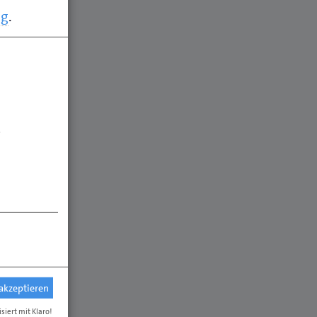
ng
.
.
 akzeptieren
isiert mit Klaro!