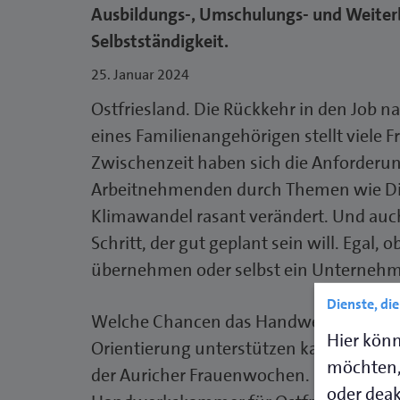
Ausbildungs-, Umschulungs- und Weiter
Selbstständigkeit.
25. Januar 2024
Ostfriesland. Die Rückkehr in den Job n
eines Familienangehörigen stellt viele 
Zwischenzeit haben sich die Anforderun
Arbeitnehmenden durch Themen wie Digi
Klimawandel rasant verändert. Und auch d
Schritt, der gut geplant sein will. Egal
übernehmen oder selbst ein Unterneh
Dienste, di
Welche Chancen das Handwerk Frauen bi
Hier könn
Orientierung unterstützen kann, dazu i
möchten,
der Auricher Frauenwochen. Sie findet 
oder deakt