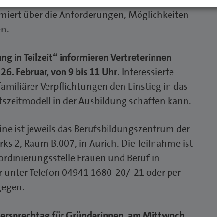
t es jedoch an geeigneten Bewerbern und
miert über die Anforderungen, Möglichkeiten
en.
g in Teilzeit“ informieren Vertreterinnen
6. Februar, von 9 bis 11 Uhr
. Interessierte
amiliärer Verpflichtungen den Einstieg in das
tszeitmodell in der Ausbildung schaffen kann.
ine ist jeweils das Berufsbildungszentrum der
 2, Raum B.007, in Aurich. Die Teilnahme ist
rdinierungsstelle Frauen und Beruf in
er unter Telefon 04941 1680-20/-21 oder per
gegen.
ersprechtag für Gründerinnen, am Mittwoch,