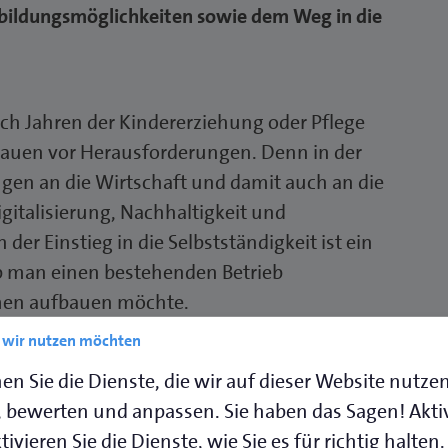
bildungsmöglichkeiten sowie dem Weg in die
ach Jahren der Kindererziehung oder Pflege
Frauen vor Herausforderungen. Denn in der
gen an die Wirtschaft und damit auch an die
talisierung, Nachhaltigkeit und
er Einstieg in die Selbstständigkeit ist ein
, ob man einen bestehenden Betrieb
men aufbauen möchte.
e wir nutzen möchten
etet und wer bei der beruflichen (Neu-)
en Sie die Dienste, die wir auf dieser Website nutze
nformiert eine Veranstaltungsreihe im Rahmen
 bewerten und anpassen. Sie haben das Sagen! Akti
in enger Kooperation zwischen der
ivieren Sie die Dienste, wie Sie es für richtig halten.