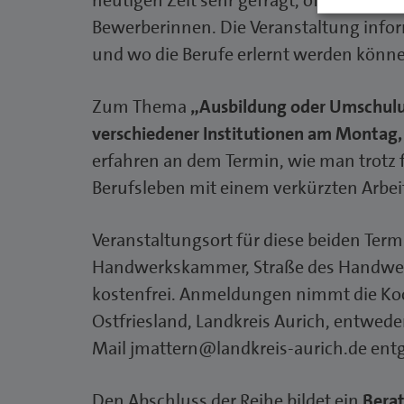
heutigen Zeit sehr gefragt, oft mangel
Bewerberinnen. Die Veranstaltung infor
und wo die Berufe erlernt werden könn
Zum Thema
„Ausbildung oder Umschulun
verschiedener Institutionen am Montag, 2
erfahren an dem Termin, wie man trotz f
Berufsleben mit einem verkürzten Arbei
Veranstaltungsort für diese beiden Term
Handwerkskammer, Straße des Handwerks
kostenfrei. Anmeldungen nimmt die Koo
Ostfriesland, Landkreis Aurich, entwed
Mail jmattern@landkreis-aurich.de ent
Den Abschluss der Reihe bildet ein
Berat