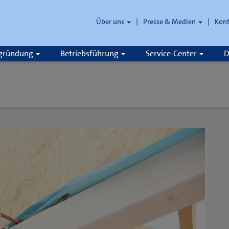
Über uns
Presse & Medien
Kon
zgründung
Betriebsführung
Service-Center
D