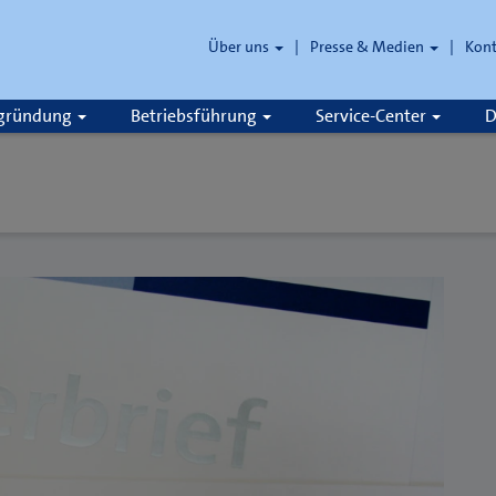
Über uns
Presse & Medien
Kon
zgründung
Betriebsführung
Service-Center
D