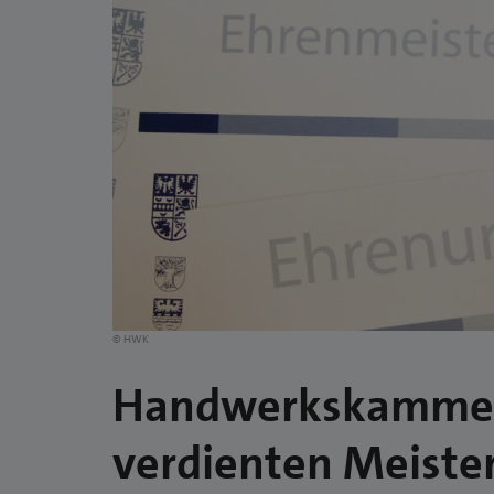
© HWK
Handwerkskammer 
verdienten Meister