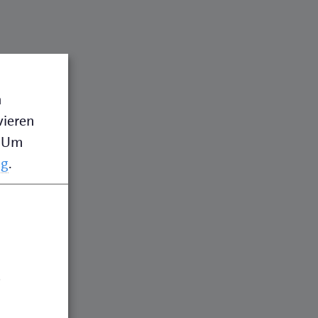
n
vieren
Um
ng
.
.