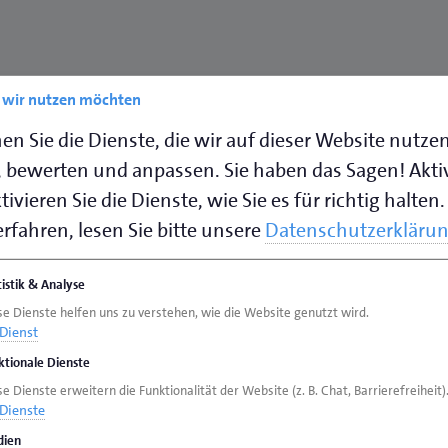
n Betriebe ihr Jubiläum
e wir nutzen möchten
en Sie die Dienste, die wir auf dieser Website nutze
and 13 Handwerksmeister ihren Meisterbrief
 bewerten und anpassen. Sie haben das Sagen! Akti
en Betriebe feiern ihr Betriebsjubiläum. Die
ivieren Sie die Dienste, wie Sie es für richtig halten.
tuliert zusammen mit den zuständigen
rfahren, lesen Sie bitte unsere
Datenschutzerkläru
ilaren:
tistik & Analyse
se Dienste helfen uns zu verstehen, wie die Website genutzt wird.
Dienst
r Erwin Dannebaum in Rhauderfehn (8. April)
ktionale Dienste
gen-Hollen, 16. April)
e Dienste erweitern die Funktionalität der Website (z. B. Chat, Barrierefreiheit)
n in Rhauderfehn (3. Mai)
Dienste
. Mai)
ien