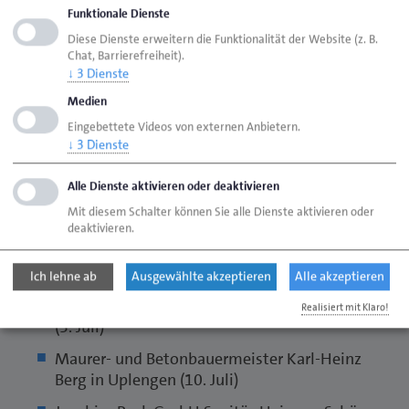
Funktionale Dienste
60 Jahre Meisterjubiläum
Diese Dienste erweitern die Funktionalität der Website (z. B.
Bäckermeister Bernhard Schipper auf Norderney
Chat, Barrierefreiheit).
↓
3
Dienste
(13. Juli)
Medien
Bäckermeister Heinz Rector in
Eingebettete Videos von externen Anbietern.
Südbrookmerland (1. Juli)
↓
3
Dienste
25 Jahre Betriebsjubiläum
Alle Dienste aktivieren oder deaktivieren
Mit diesem Schalter können Sie alle Dienste aktivieren oder
Elektrotechnikermeister Dirk Leertouwer auf
deaktivieren.
Borkum (1. Juli)
Detlef Alting in Friedeburg (1. Juli)
Ich lehne ab
Ausgewählte akzeptieren
Alle akzeptieren
MS Bauelemente Susanne Adden in Westerholt
Realisiert mit Klaro!
(3. Juli)
Maurer- und Betonbauermeister Karl-Heinz
Berg in Uplengen (10. Juli)