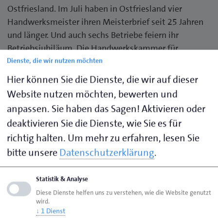
Ostfriesland.
Im Juli haben in Ostfriesland vier
Handwerksmeister ihren Meisterbrief seit 25 Jahren
und länger. Und auch sechs Betriebe feiern ihr
Betriebsjubiläum. Die Handwerkskammer für
Ostfriesland gratuliert zusammen mit den
Dienste, die wir nutzen möchten
zuständigen Kreishandwerkerschaften folgenden
Hier können Sie die Dienste, die wir auf dieser
Jubilaren:
Website nutzen möchten, bewerten und
anpassen. Sie haben das Sagen! Aktivieren oder
40 Jahre Meisterjubiläum
deaktivieren Sie die Dienste, wie Sie es für
Gas- und Wasserinstallateurmeister Albrecht
richtig halten.
Um mehr zu erfahren, lesen Sie
Bekaan auf Borkum (17. Juli)
bitte unsere
Datenschutzerklärung
.
50 Jahre Meisterjubiläum
Statistik & Analyse
Kraftfahrzeugmechanikermeister Herbert
Diese Dienste helfen uns zu verstehen, wie die Website genutzt
Habben in Wiesmoor (16. Juli)
wird.
↓
1
Dienst