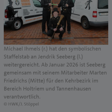
Michael Ihmels (r.) hat den symbolischen
Staffelstab an Jendrik Seeberg (l.)
weitergereicht. Ab Januar 2026 ist Seeberg
gemeinsam mit seinem Mitarbeiter Marten
Friedrichs (Mitte) für den Kehrbezirk im
Bereich Holtriem und Tannenhausen
verantwortlich.
© HWK/J. Stöppel