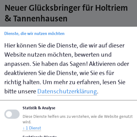
Neuer Glücksbringer für Holtriem
& Tannenhausen
Schornsteinfegermeister Jendrik Seeberg aus
Dienste, die wir nutzen möchten
Münkeboe übernimmt zum 1. Januar 2026 den
Hier können Sie die Dienste, die wir auf dieser
Kehrbezirk von Michael Ihmels aus Westerholt.
Website nutzen möchten, bewerten und
17. Dezember 2025
anpassen. Sie haben das Sagen! Aktivieren oder
Ostfriesland. Schornsteinfegermeister Michael
deaktivieren Sie die Dienste, wie Sie es für
Ihmels übergibt zum 1. Januar seinen Kehrbezirk im
richtig halten.
Um mehr zu erfahren, lesen Sie
Bereich Holtriem und Tannenhausen (OSTF 1-08
bitte unsere
Datenschutzerklärung
.
Westerholt) an seinen ehemaligen Mitarbeiter
Jendrik Seeberg (31). Nach mehr als drei Jahrzehnten
Statistik & Analyse
im Dienst geht Ihmels Ende des Jahres in den
Diese Dienste helfen uns zu verstehen, wie die Website genutzt
wohlverdienten Ruhestand. „Auf diesem Weg möchte
wird.
↓
1
Dienst
ich mich bei meinen Kundinnen und Kunden für die