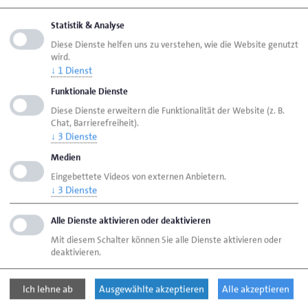
Moslestraße 6, 26122 Oldenburg statt. Zielgruppe
Statistik & Analyse
sind alle Inhaberinnen und Inhaber von
Diese Dienste helfen uns zu verstehen, wie die Website genutzt
Handwerksbetrieben sowie deren Mitarbeitende,
wird.
aber auch freie Erfinder, deren Idee ins Handwerk
↓
1
Dienst
passt. In vertraulichen, halbstündigen
Funktionale Dienste
Einzelgesprächen können Interessierte ihre
Diese Dienste erweitern die Funktionalität der Website (z. B.
Entwicklung vorstellen.
Chat, Barrierefreiheit).
↓
3
Dienste
Medien
Der Erfindersprechtag findet gemeinsam mit der
Eingebettete Videos von externen Anbietern.
Industrie- und Handelskammer für Ostfriesland und
↓
3
Dienste
Papenburg (IHK) sowie den benachbarten Kammern
aus Oldenburg statt. Die Innovationsberater der
Alle Dienste aktivieren oder deaktivieren
Kammern sowie ein Patentanwalt geben Auskunft
Mit diesem Schalter können Sie alle Dienste aktivieren oder
zum Nutzen und zur Anwendung von gewerblichen
deaktivieren.
Schutzrechten.
Ich lehne ab
Ausgewählte akzeptieren
Alle akzeptieren