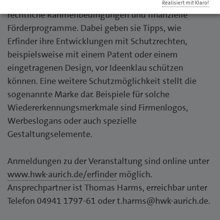
Sie beraten in Sachen Vermarktungspotenziale,
Realisiert mit Klaro!
rechtliche Rahmenbedingungen und finanzielle
Förderprogramme. Dabei geben sie Tipps, wie
Erfinder ihre Entwicklungen mit Schutzrechten,
beispielsweise mit einem Patent oder einem
eingetragenen Design, vor Ideenklau schützen
können. Eine weitere Schutzmöglichkeit stellt die
sogenannte Marke dar. Beispiele für solche
Wiedererkennungsmerkmale sind Firmenlogos,
Werbeslogans oder auch spezielle
Gestaltungselemente.
Anmeldungen zu der Veranstaltung sind online unter
www.hwk-aurich.de/erfinder
möglich.
Ansprechpartner ist Thomas Harms, erreichbar unter
Telefon 04941 1797-61 oder t.harms@hwk-aurich.de.