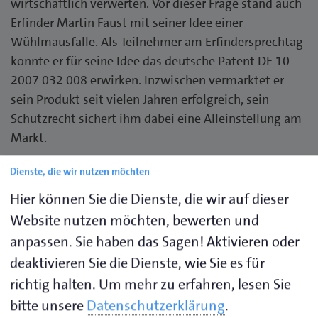
wirtschaftlich verwerten. Vor dieser Frage stand auch
Erfinder Martin Faust mit seiner Idee einer
Wühlmausfalle. Als Teilnehmer am Erfindersprechtag
konnte er für seine Idee das deutsche Patent DE 10
2007 032 008 erwirken. Inzwischen vermarktet er
sein Produkt seit vielen Jahren erfolgreich, sein
Schutzrecht sichert ihm dabei eine Alleinstellung am
Markt.
Dienste, die wir nutzen möchten
Für alle, die – ähnlich wie Martin Faust – in dieser
Anfangsphase Unterstützung benötigen, bietet die
Hier können Sie die Dienste, die wir auf dieser
Handwerkskammer für Ostfriesland (HWK) am
Website nutzen möchten, bewerten und
Mittwoch, 19. November, einen kostenfreien
anpassen. Sie haben das Sagen! Aktivieren oder
Erfindersprechtag an. Die Beratungstermine können
deaktivieren Sie die Dienste, wie Sie es für
sowohl online als auch in Präsenz wahrgenommen
richtig halten.
Um mehr zu erfahren, lesen Sie
werden. Die vor Ort Beratung findet in der
bitte unsere
Datenschutzerklärung
.
Oldenburgischen Industrie- und Handelskammer,