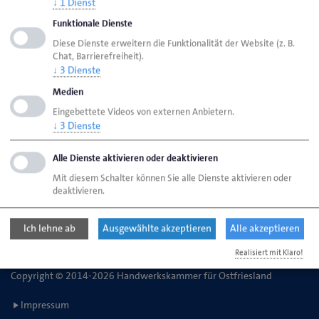
↓
1
Dienst
Funktionale Dienste
HWK Aurich
Ansprechpartner
Bereiche
Diese Dienste erweitern die Funktionalität der Website (z. B.
Chat, Barrierefreiheit).
Ausbildungsmeister SHK
↓
3
Dienste
Medien
Eingebettete Videos von externen Anbietern.
Handwerkskammer für Ostfriesland
↓
3
Dienste
Straße des Handwerks 2
26603 Aurich
Alle Dienste aktivieren oder deaktivieren
Mit diesem Schalter können Sie alle Dienste aktivieren oder
deaktivieren.
Telefon: 04941 1797-0
E-Mail:
kontakt@hwk-aurich.de
Ich lehne ab
Ausgewählte akzeptieren
Alle akzeptieren
Realisiert mit Klaro!
Copyright © 2014-2026 Handwerkskammer für Ostfriesland
Impressum