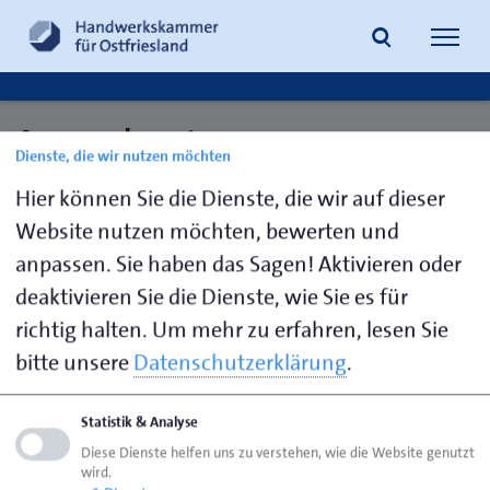
Navig
öffne
Ansprechpartner:
Dienste, die wir nutzen möchten
Suche
Ausbildungsmeister SHK
Hier können Sie die Dienste, die wir auf dieser
Website nutzen möchten, bewerten und
anpassen. Sie haben das Sagen! Aktivieren oder
Pettan,
04941 1797-
m.pettan@hwk-
deaktivieren Sie die Dienste, wie Sie es für
Michael
19
aurich.de
richtig halten.
Um mehr zu erfahren, lesen Sie
bitte unsere
Datenschutzerklärung
.
Seite empfehlen
Statistik & Analyse
Seite drucken
Diese Dienste helfen uns zu verstehen, wie die Website genutzt
wird.
Seite
aktualisiert am 28. März 2025