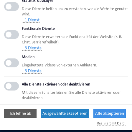
Statistik & Analyse
Diese Dienste helfen uns zu verstehen, wie die Website genutzt
Seite empfehlen
wird.
Seite drucken
↓
1
Dienst
Seite
aktualisiert am 07. Aug. 2026
Funktionale Dienste
Diese Dienste erweitern die Funktionalität der Website (z. B.
Chat, Barrierefreiheit).
↓
3
Dienste
HWK Aurich
Ansprechpartner
Bereiche
Medien
Meisterprüfungs- und
Fortbildungsprüfungswesen
Eingebettete Videos von externen Anbietern.
↓
3
Dienste
Alle Dienste aktivieren oder deaktivieren
Handwerkskammer für Ostfriesland
Mit diesem Schalter können Sie alle Dienste aktivieren oder
Straße des Handwerks 2
deaktivieren.
26603 Aurich
Ich lehne ab
Ausgewählte akzeptieren
Alle akzeptieren
Telefon: 04941 1797-0
E-Mail:
kontakt@hwk-aurich.de
Realisiert mit Klaro!