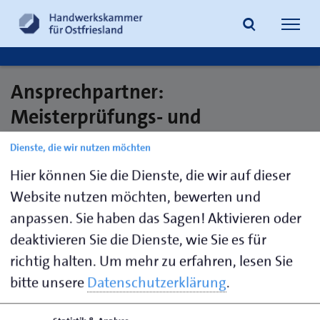
Navig
öffne
Ansprechpartner:
Suche
Meisterprüfungs- und
Fortbildungsprüfungswesen
Dienste, die wir nutzen möchten
Hier können Sie die Dienste, die wir auf dieser
Website nutzen möchten, bewerten und
Voß,
04941 1797-
e.voss@hwk-
anpassen. Sie haben das Sagen! Aktivieren oder
Elisabeth
86
aurich.de
deaktivieren Sie die Dienste, wie Sie es für
de Wall,
04941 1797-
f.dewall@hwk-
richtig halten.
Um mehr zu erfahren, lesen Sie
Fenja
16
aurich.de
bitte unsere
Datenschutzerklärung
.