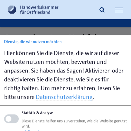
Navig
öffne
Ansprechpartner: Nachfolge
Dienste, die wir nutzen möchten
Suche
Personalberatung
Hier können Sie die Dienste, die wir auf dieser
Website nutzen möchten, bewerten und
anpassen. Sie haben das Sagen! Aktivieren oder
Janssen,
04941 1797-
s.janssen@hwk-
deaktivieren Sie die Dienste, wie Sie es für
Svea
29
aurich.de
richtig halten.
Um mehr zu erfahren, lesen Sie
bitte unsere
Datenschutzerklärung
.
Seite empfehlen
Statistik & Analyse
Seite drucken
Diese Dienste helfen uns zu verstehen, wie die Website genutzt
wird.
Seite
aktualisiert am 28. März 2025