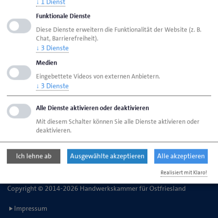
↓
1
Dienst
Funktionale Dienste
HWK Aurich
Ansprechpartner
Bereiche
Diese Dienste erweitern die Funktionalität der Website (z. B.
Chat, Barrierefreiheit).
Nachfolge Personalberatung
↓
3
Dienste
Medien
Eingebettete Videos von externen Anbietern.
Handwerkskammer für Ostfriesland
↓
3
Dienste
Straße des Handwerks 2
26603 Aurich
Alle Dienste aktivieren oder deaktivieren
Mit diesem Schalter können Sie alle Dienste aktivieren oder
deaktivieren.
Telefon: 04941 1797-0
E-Mail:
kontakt@hwk-aurich.de
Ich lehne ab
Ausgewählte akzeptieren
Alle akzeptieren
Realisiert mit Klaro!
Copyright © 2014-2026 Handwerkskammer für Ostfriesland
Impressum