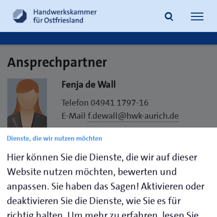
Navig
öffne
Ansprechpartner
Suche
Fenja de Wall
Telefon 04941 1797-16
E-Mail
f.dewall@hwk-aurich.de
Dienste, die wir nutzen möchten
Handwerkskammer für Ostfriesland
Straße des Handwerks 2
Hier können Sie die Dienste, die wir auf dieser
26603 Aurich
Website nutzen möchten, bewerten und
anpassen. Sie haben das Sagen! Aktivieren oder
Visitenkarte speichern (.vcf)
deaktivieren Sie die Dienste, wie Sie es für
richtig halten.
Um mehr zu erfahren, lesen Sie