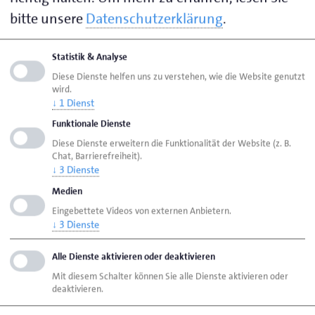
Ihre Ansprechpartnerin zu folgenden Themen:
bitte unsere
Datenschutzerklärung
.
Kfz-Techniker Prüfungen
Statistik & Analyse
Meisterprüfungen
Diese Dienste helfen uns zu verstehen, wie die Website genutzt
wird.
Meisterprüfungs- und Fortbildungsprüfungswesen
↓
1
Dienst
Funktionale Dienste
Diese Dienste erweitern die Funktionalität der Website (z. B.
Seite empfehlen
Chat, Barrierefreiheit).
Seite drucken
↓
3
Dienste
Medien
Seite
aktualisiert am 12. Juni 2026
Eingebettete Videos von externen Anbietern.
↓
3
Dienste
HWK Aurich
Ansprechpartner
Personen
Alle Dienste aktivieren oder deaktivieren
de Wall, Fenja
Mit diesem Schalter können Sie alle Dienste aktivieren oder
deaktivieren.