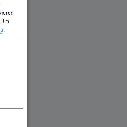
n
vieren
Um
ng
.
.