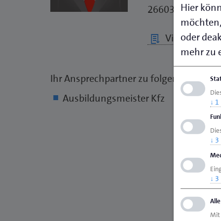
Hier könn
26603 Aurich
möchten,
oder deakt
Visitenkarte 
mehr zu e
Ihr Ansprechpartner zu folgenden Them
Sta
Die
Ausbildungsmeister Kfz
↓
1
Fun
Dies
↓
3
Med
Ein
↓
3
All
Mit