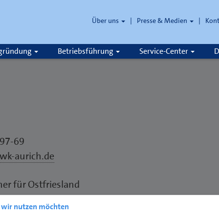
Über uns
Presse & Medien
Kon
zgründung
Betriebsführung
Service-Center
D
797-69
wk-aurich.de
 für Ostfriesland
entrum
e wir nutzen möchten
werks 2