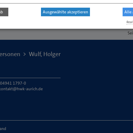
ab
Ausgewählte akzeptieren
Alle
Real
Se
ersonen
Wulf, Holger
: 04941 1797-0
kontakt@hwk-aurich.de
land