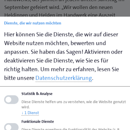
September gefeiert wird. „Wir wollen den neuen
Heldinnen und Helden im Handwerk eine Auszeit
gönnen und zeigen, dass wir Ausbilder Nummer Eins
Dienste, die wir nutzen möchten
in Ostfriesland sind. Unsere Azubis sind nicht nur
Hier können Sie die Dienste, die wir auf dieser
einige wenige, sondern mit mehr als 2.400 jungen
Website nutzen möchten, bewerten und
Menschen "Die Wirtschaftsmacht. Von nebenan",
anpassen. Sie haben das Sagen! Aktivieren oder
erklärt Jörg Frerichs, Hauptgeschäftsführer der
deaktivieren Sie die Dienste, wie Sie es für
Handwerkskammer.
richtig halten.
Um mehr zu erfahren, lesen Sie
bitte unsere
Datenschutzerklärung
.
Die rund 1.200 Ausbildungsbetriebe im
Kammerbezirk bieten in mehr als 60 Berufen von A
wie Augenoptiker bis Z wie Zweiradmechaniker ein
Statistik & Analyse
breites Spektrum an. Diese vielfältige Ausbildung
Diese Dienste helfen uns zu verstehen, wie die Website genutzt
wird.
leistet einen zentralen Beitrag zur Aufrechterhaltung
↓
1
Dienst
der Infrastruktur: Ohne fachliches Können wäre der
Funktionale Dienste
Kauf von Brillen und Hörgeräten, die Reparatur des
Diese Dienste erweitern die Funktionalität der Website (z. B.