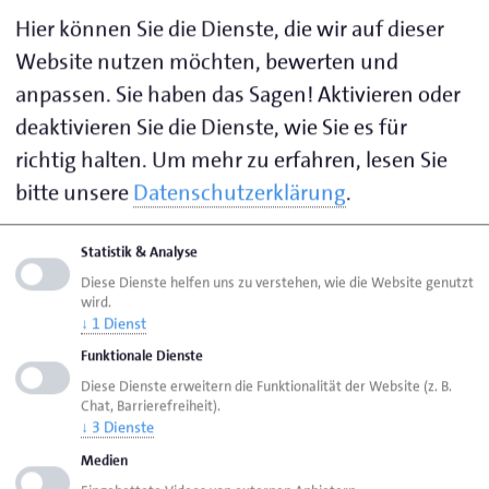
wie noch nie. Sie sind eine der zukunftssichersten
Hier können Sie die Dienste, die wir auf dieser
Heizungstechnologien und leisten einen Beitrag zur
Website nutzen möchten, bewerten und
Schonung von Energieressourcen. Dadurch nimmt
anpassen. Sie haben das Sagen! Aktivieren oder
auch der Bedarf an kompetenten Planern und
deaktivieren Sie die Dienste, wie Sie es für
Installateuren immer weiter zu. Das
Berufsbildungszentrum (BBZ) der Handwerkskammer
richtig halten.
Um mehr zu erfahren, lesen Sie
für Ostfriesland in Aurich bietet am 12. und 13. Juni,
bitte unsere
Datenschutzerklärung
.
jeweils in der Zeit von 9 bis 16.30 Uhr, eine
Wärmepumpenschulung nach der VDI-Richtlinie 4645
Statistik & Analyse
an.
Diese Dienste helfen uns zu verstehen, wie die Website genutzt
wird.
↓
1
Dienst
Diese Weiterbildung richtet sich an Monteure/innen,
Funktionale Dienste
Techniker/innen, Meister/innen und Planer/innen aus
Diese Dienste erweitern die Funktionalität der Website (z. B.
der Sanitär-, Heizungs- und Klimatechnik, der
Chat, Barrierefreiheit).
Elektrotechnik sowie an
↓
3
Dienste
Gebäudeenergieberater/innen. Nach der Teilnahme
Medien
kann eine Online-Prüfung zum „Sachkundigen für