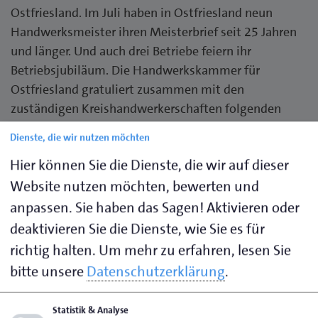
Ostfriesland.
Im Juli haben in Ostfriesland neun
Handwerksmeister ihren Meisterbrief seit 25 Jahren
und länger. Und auch drei Betriebe feiern ihr
Betriebsjubiläum. Die Handwerkskammer für
Ostfriesland gratuliert zusammen mit den
zuständigen Kreishandwerkerschaften folgenden
Jubilaren:
Dienste, die wir nutzen möchten
Hier können Sie die Dienste, die wir auf dieser
25 Jahre Meister
Website nutzen möchten, bewerten und
Kraftfahrzeugmechanikermeister Frank Siefken in
Großefehn (8. Juli)
anpassen. Sie haben das Sagen! Aktivieren oder
Landmaschinenmechanikermeister Frank Daniels in
deaktivieren Sie die Dienste, wie Sie es für
Krummhörn-Loquard (19.Juli)
richtig halten.
Um mehr zu erfahren, lesen Sie
Installateur- und Heizungsbauermeister Matthias
bitte unsere
Datenschutzerklärung
.
Schlegel in Friedeburg-Marx (23. Juli)
Statistik & Analyse