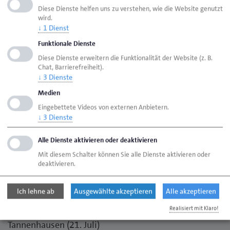
40 Jahre Meister
Diese Dienste helfen uns zu verstehen, wie die Website genutzt
Kraftfahrzeugmechanikermeister Hero Schumann in
wird.
↓
1
Dienst
Moormerland (5. Juli)
Kraftfahrzeugmechanikermeister Erwin Büscher in
Funktionale Dienste
Norden (11. Juli)
Diese Dienste erweitern die Funktionalität der Website (z. B.
Chat, Barrierefreiheit).
Bäckermeister Johann Buchholz in Krummhörn-
↓
3
Dienste
Pewsum (16. Juli)
Medien
Zentralheizungs- und Lüftungsbauermeister Bernhard
Eingebettete Videos von externen Anbietern.
Pleis in Leer (25. Juli)
↓
3
Dienste
60 Jahre Meister
Alle Dienste aktivieren oder deaktivieren
Zweiradmechanikermeister Hans-Josef Teutenberg in
Mit diesem Schalter können Sie alle Dienste aktivieren oder
deaktivieren.
Rhauderfehn (10. Juli)
Ich lehne ab
Ausgewählte akzeptieren
Alle akzeptieren
70 Jahre Meister
Maschinenbauermeister Johann Ehmen in Aurich-
Realisiert mit Klaro!
Tannenhausen (21. Juli)