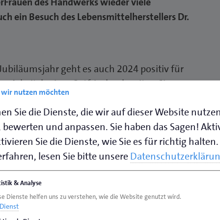
rFrauen des Handwerks wieder viele
ch ein Besuch des Lebensmittelherstellers Dr.
Jubiläumsjahr geht es auch 2024 positiv für
Arbeitskreises Ostfriesland weiter: Sie
e wir nutzen möchten
e Mitgliederzahlen freuen und auch die
en Sie die Dienste, die wir auf dieser Website nutze
ne große Probleme über die Bühne gegangen.
 bewerten und anpassen. Sie haben das Sagen! Akti
Tina Lienemann, während der diesjährigen
ivieren Sie die Dienste, wie Sie es für richtig halten.
 Vorstand die rund 33 Mitglieder in das
rfahren, lesen Sie bitte unsere
Datenschutzerkläru
n. Neben den Unternehmerinnen,
hm auch der Präsident der Handwerkskammer
tistik & Analyse
r Sitzung teil.
se Dienste helfen uns zu verstehen, wie die Website genutzt wird.
Dienst
nen, dass unser Verein im vergangenen Jahr