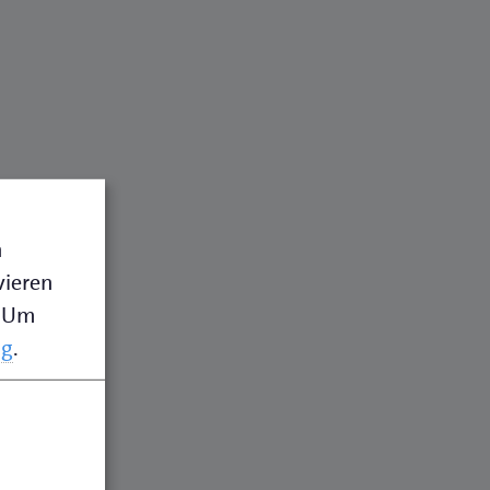
n
vieren
Um
ng
.