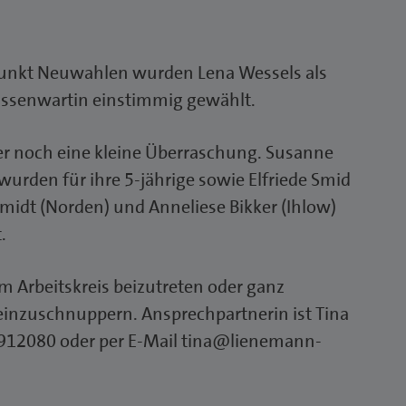
unkt Neuwahlen wurden Lena Wessels als
Kassenwartin einstimmig gewählt.
der noch eine kleine Überraschung. Susanne
urden für ihre 5-jährige sowie Elfriede Smid
chmidt (Norden) und Anneliese Bikker (Ihlow)
t.
em Arbeitskreis beizutreten oder ganz
neinzuschnuppern. Ansprechpartnerin ist Tina
 912080 oder per E-Mail tina@lienemann-