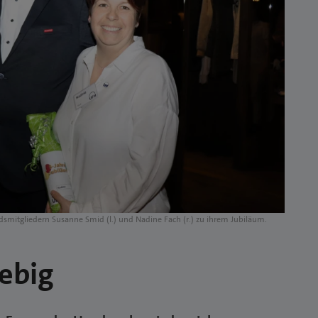
dsmitgliedern Susanne Smid (l.) und Nadine Fach (r.) zu ihrem Jubiläum.
ebig