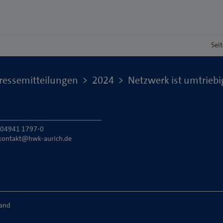
Sei
ressemitteilungen
2024
Netzwerk ist umtriebi
: 04941 1797-0
kontakt@hwk-aurich.de
land