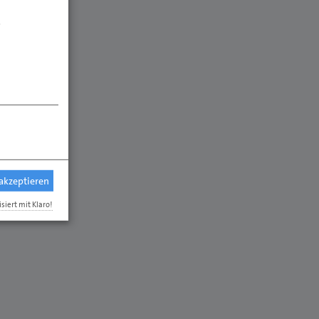
.
 akzeptieren
isiert mit Klaro!