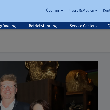
Über uns
Presse & Medien
Kon
zgründung
Betriebsführung
Service-Center
D