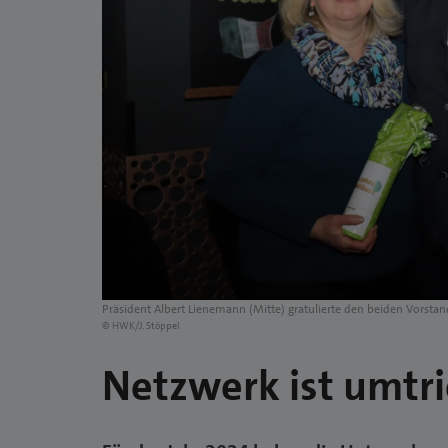
Präsident Albert Lienemann (Mitte) gratulierte den beiden Vorstan
© HWK/J. Stöppel
Netzwerk ist umtri