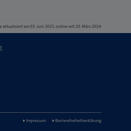
te
aktualisiert am 03. Juni 2025
, online seit 20. März 2024
g
Impressum
Barrierefreiheitserklärung