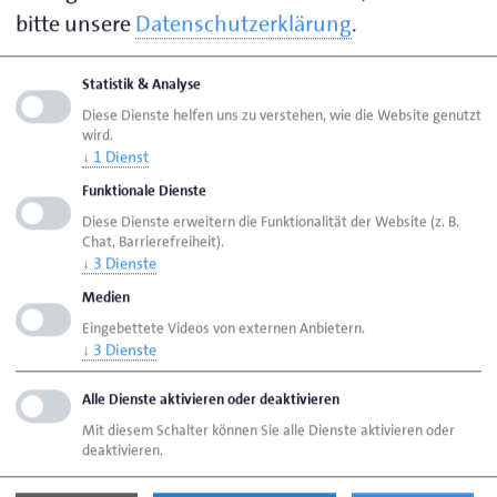
Frauen im Handwerk zu fördern, ihre Führungsrolle zu
bitte unsere
Datenschutzerklärung
.
stärken und weibliche Nachwuchskräfte für eine
handwerkliche Ausbildung zu begeistern. Darüber
Statistik & Analyse
hinaus bietet er engagierten und bildungswilligen
Diese Dienste helfen uns zu verstehen, wie die Website genutzt
Frauen aus allen Branchen des Handwerks ein
wird.
↓
1
Dienst
Netzwerk, in dem sie ihre praktischen Erfahrungen im
Funktionale Dienste
Betrieb mit Gleichgesinnten besprechen, ihren
Diese Dienste erweitern die Funktionalität der Website (z. B.
Weiterbildungsbedarf bestimmen und sich auf
Chat, Barrierefreiheit).
Augenhöhe austauschen können. Dabei bilden sie
↓
3
Dienste
eine bunte Mischung aus Frauen von
Medien
Handwerksbetrieben – seien es Familienangehörige,
Eingebettete Videos von externen Anbietern.
die als Ehefrauen, Partnerinnen, Schwestern oder
↓
3
Dienste
Töchter nicht selten Führungsaufgaben leisten. Aber
Alle Dienste aktivieren oder deaktivieren
auch Gesellinnen oder Frauen, die selbst
Mit diesem Schalter können Sie alle Dienste aktivieren oder
Meisterinnen sind, sind willkommen.
deaktivieren.
Auf dem Programm der UnternehmerFrauen stehen