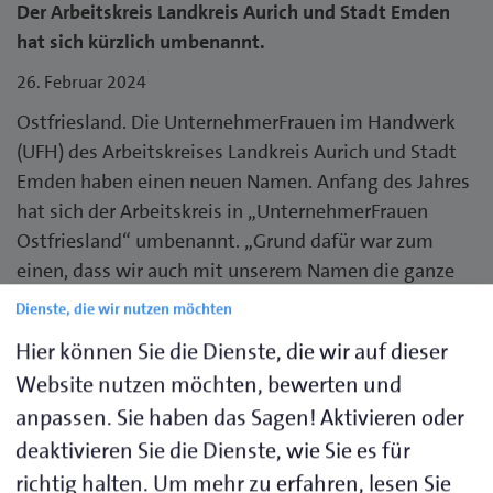
Der Arbeitskreis Landkreis Aurich und Stadt Emden
hat sich kürzlich umbenannt.
26. Februar 2024
Ostfriesland. Die UnternehmerFrauen im Handwerk
(UFH) des Arbeitskreises Landkreis Aurich und Stadt
Emden haben einen neuen Namen. Anfang des Jahres
hat sich der Arbeitskreis in „UnternehmerFrauen
Ostfriesland“ umbenannt. „Grund dafür war zum
einen, dass wir auch mit unserem Namen die ganze
Region Ostfriesland abdecken wollten. Und zum
Dienste, die wir nutzen möchten
anderen haben wir inzwischen auch vermehrt
Hier können Sie die Dienste, die wir auf dieser
Anfragen von Frauen aus dem Raum Leer, die unserem
Website nutzen möchten, bewerten und
Arbeitskreis beitreten möchten“, erklärt dazu die
anpassen. Sie haben das Sagen! Aktivieren oder
erste Vorsitzende Tina Lienemann.
deaktivieren Sie die Dienste, wie Sie es für
Der Arbeitskreis hat es sich zur Aufgabe gemacht,
richtig halten.
Um mehr zu erfahren, lesen Sie