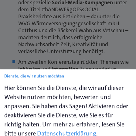
oder spezielle
Social-Media-Kampagnen
unter
dem Titel #hANDWERgOESsOCIAL.
Praxisberichte aus Betrieben – darunter die
WVG Wärmeversorgungsgesellschaft mbH
Cottbus und die Bäckerei Wahn aus Vetschau –
machten deutlich, dass erfolg­reiche
Nachwuchsarbeit Zeit, Kreativität und
verlässliche Unterstützung benötigt.
Am zweiten Konferenztag rückten Themen wie
Inklusion
und
Integration
Zugewanderter
stärker in den Mittelpunkt. Christian Jakobitz
Dienste, die wir nutzen möchten
und Franziska Ulm (HWK Cottbus)
Hier können Sie die Dienste, die wir auf dieser
präsentierten erfolgreiche Beispiele inklusiver
Website nutzen möchten, bewerten und
Ausbildungsstrukturen, während Ina-Maria
Heidmann (HWK Hildesheim-
anpassen. Sie haben das Sagen! Aktivieren oder
Südniedersachsen) das niedersächsische Projekt
deaktivieren Sie die Dienste, wie Sie es für
IFHa als Modell für gelingende Integration
richtig halten.
Um mehr zu erfahren, lesen Sie
vorstellte.
bitte unsere
Datenschutzerklärung
.
Auch die gezielte Ansprache von