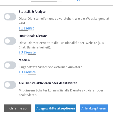
Studienzweiflern sowie -aussteigerinnen und -
aussteigern
für einen Neustart in einen
Statistik & Analyse
beruflichen Bildungsweg zeige neue
Diese Dienste helfen uns zu verstehen, wie die Website genutzt
Perspektiven für beide Seite auf, so Dr. Tobias
wird.
Roeder (LHN). Er machte deutlich, dass diese
↓
1
Dienst
Neuausrichtung neue Anforderungen an die
Funktionale Dienste
Studienberatung in den Hochschulen stellt.
Diese Dienste erweitern die Funktionalität der Website (z. B.
Chat, Barrierefreiheit).
Schließlich erörterte Katja Mikus (HWK
↓
3
Dienste
Hannover), wie gezielte Maßnahmen auf
Kammerebene die Ansprache und Bindung von
Medien
Frauen
in handwerklichen Berufen verbessern
Eingebettete Videos von externen Anbietern.
können. Dabei stellte sie jedoch grundsätzlich
↓
3
Dienste
klar, dass die Kinderbetreuung gerade für junge
Frauen einen maßgeblichen Rahmenfaktor
Alle Dienste aktivieren oder deaktivieren
darstellt.
Mit diesem Schalter können Sie alle Dienste aktivieren oder
deaktivieren.
Gemeinsamer Appell der Nordkonferenz:
Die Nordkonferenz betont, dass die
Ich lehne ab
Ausgewählte akzeptieren
Alle akzeptieren
Fachkräftesicherung im Handwerk vor dem