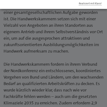
Realisiert mit Klaro!
Hintergrund der anstehenden Herausforderungen zu
einer gesamtgesellschaftlichen Aufgabe geworden
ist. Die Handwerkskammern setzen sich mit einer
Vielzahl von Angeboten an ihren Standorten aus
eigenem Antrieb und ihrem Selbstverständnis vor Ort
ein, um auf die ausgesprochen attraktiven und
zukunftsorientierten Ausbildungsmöglichkeiten im
Handwerk aufmerksam zu machen.
Die Handwerkskammern fordern in ihrem Verbund
der Nordkonferenz ein entschlossenes, koordiniertes
Vorgehen von Bund und Ländern, um den wachsenden
Bedarf an qualifizierten Arbeitskräften zu decken. Es
wurde kürzlich wieder klar, dass nach wie vor
Fachkräfte fehlen werden – auch um die gesetzten
Klimaziele 2035 zu erreichen. Zudem erfordern 2,9