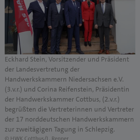
Eckhard Stein, Vorsitzender und Präsident
der Landesvertretung der
Handwerkskammern Niedersachsen e.V.
(3.v.r.) und Corina Reifenstein, Präsidentin
der Handwerkskammer Cottbus, (2.v.r.)
begrüßten die Vertreterinnen und Vertreter
der 17 norddeutschen Handwerkskammern
zur zweitägigen Tagung in Schlepzig.
© HWK Cottbus/L. Renner