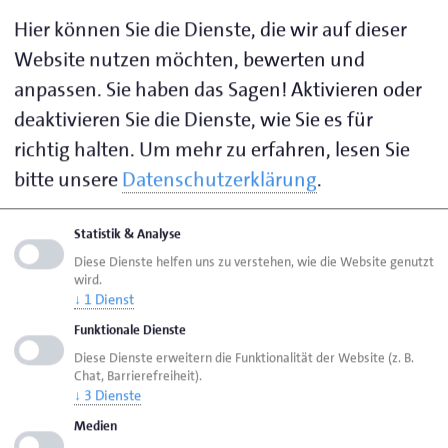
Unternehmensnachfolge krönt das Lebenswerk.
Hier können Sie die Dienste, die wir auf dieser
Unabhängig davon, ob der Betrieb innerhalb oder
Website nutzen möchten, bewerten und
außerhalb der Familie weitergegeben wird, empfiehlt
anpassen. Sie haben das Sagen! Aktivieren oder
es sich, frühzeitig die Weichen zu stellen. So kann das
deaktivieren Sie die Dienste, wie Sie es für
Unternehmen auch in Zukunft erfolgreich
richtig halten.
Um mehr zu erfahren, lesen Sie
weitergeführt werden. Welche wesentlichen
bitte unsere
Datenschutzerklärung
.
Meilensteine in diesem Prozess für jedes
Unternehmen von Bedeutung sind, wird am „Tag der
Nachfolge“ am Dienstag, 21. April, ab 17:30 Uhr
Statistik & Analyse
beleuchtet. Das Netzwerk Unternehmensnachfolge
Diese Dienste helfen uns zu verstehen, wie die Website genutzt
wird.
Ostfriesland lädt alle Interessierten zur kostenfreien
↓
1
Dienst
Veranstaltung in die Handwerkskammer für
Funktionale Dienste
Ostfriesland, Straße des Handwerks 2, Gebäude A
Diese Dienste erweitern die Funktionalität der Website (z. B.
(Kammersaal), in Aurich ein.
Chat, Barrierefreiheit).
↓
3
Dienste
Auf dem Programm steht ein Fachvortrag rund um
Medien