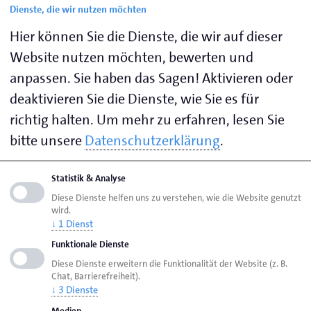
Dienste, die wir nutzen möchten
Tischlermeister/in
Hier können Sie die Dienste, die wir auf dieser
Maler- und Lackierermeister/in – Fachrichtung:
Gestaltung und Instandhaltung
Website nutzen möchten, bewerten und
anpassen. Sie haben das Sagen! Aktivieren oder
Friseurmeister/in
deaktivieren Sie die Dienste, wie Sie es für
sowie für den
kaufmännischen Theoriepart (Teil III)
richtig halten.
Um mehr zu erfahren, lesen Sie
und die
Ausbildereignungsprüfung (Teil IV).
bitte unsere
Datenschutzerklärung
.
Das bieten wir Ihnen:
Statistik & Analyse
eine moderne, lerngerechte Arbeitsumgebung
Diese Dienste helfen uns zu verstehen, wie die Website genutzt
wird.
(digitales Klassenbuch & digitale
↓
1
Dienst
Unterrichtstafeln)
Funktionale Dienste
ausgiebige Einarbeitung unserer Dozent/innen
Diese Dienste erweitern die Funktionalität der Website (z. B.
angemessenes Honorar und zeitnahe
Chat, Barrierefreiheit).
↓
3
Dienste
Abrechnung
Medien