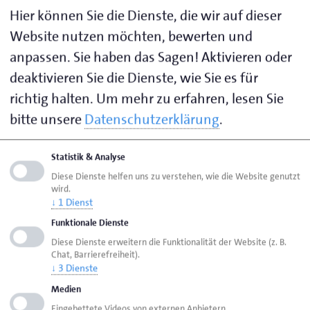
berichtete Valentien. Geschäftsführer Karl Frerichs
Hier können Sie die Dienste, die wir auf dieser
führte die 16 Teilnehmenden durch das
Website nutzen möchten, bewerten und
Firmengebäude. Die neuen Hallen wurden vor vier
anpassen. Sie haben das Sagen! Aktivieren oder
Jahren für 1,8 Millionen Euro auf einer Fläche von
deaktivieren Sie die Dienste, wie Sie es für
2000 Quadratmetern neu errichtet. Ein Meilenstein
richtig halten.
Um mehr zu erfahren, lesen Sie
für das Unternehmen in der 18-jährigen
bitte unsere
Datenschutzerklärung
.
Firmengeschichte. Durch die große Nachfrage nach
hochwertigen werbetechnischen Dienstleistungen
konnte sich das 24-köpfige Mitarbeiterteam einen
Statistik & Analyse
breiten Kundenstamm aufbauen. Dabei setzt der
Diese Dienste helfen uns zu verstehen, wie die Website genutzt
wird.
Betrieb auf drei Standbeine: klassische Werbetechnik,
↓
1
Dienst
Textilveredelung und Vertrieb.
Funktionale Dienste
Diese Dienste erweitern die Funktionalität der Website (z. B.
Beeindruckt waren die Gäste unter anderem von den
Chat, Barrierefreiheit).
↓
3
Dienste
3D-Druckverfahren. Mit unterschiedlichen Techniken
können individuelle Werbelösungen von filigranen
Medien
Designs bis hin zu einem Meter großen Buchstaben
Eingebettete Videos von externen Anbietern.